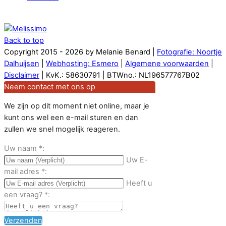
Back to top
Copyright 2015 - 2026 by Melanie Benard |
Fotografie: Noortje
Dalhuijsen
|
Webhosting: Esmero
|
Algemene voorwaarden
|
Disclaimer
| KvK.: 58630791 | BTWno.: NL196577767B02
Neem contact met ons op
We zijn op dit moment niet online, maar je
kunt ons wel een e-mail sturen en dan
zullen we snel mogelijk reageren.
Uw naam
*
:
Uw E-
mail adres
*
:
Heeft u
een vraag?
*
:
Verzenden