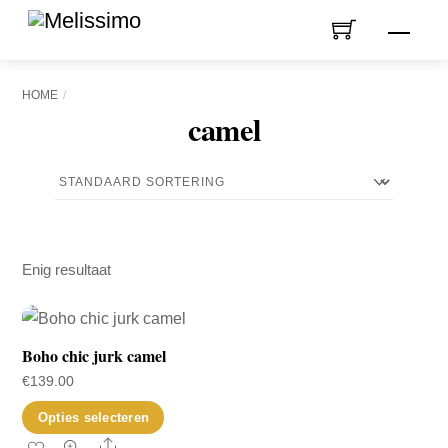
Skip
Men
to
content
HOME
camel
Enig resultaat
Boho chic jurk camel
€
139.00
Dit
Opties selecteren
product
Share