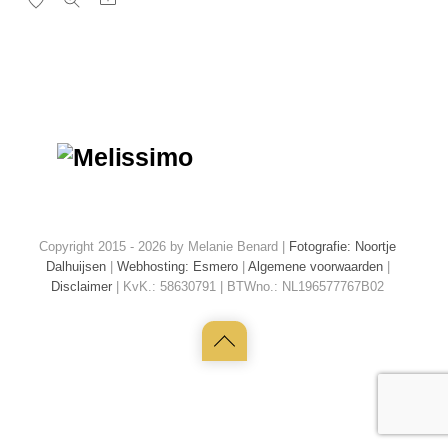
heeft
meerdere
variaties.
Deze
optie
kan
gekozen
worden
op
Copyright 2015 - 2026 by Melanie Benard |
Fotografie: Noortje
de
Dalhuijsen
|
Webhosting: Esmero
|
Algemene voorwaarden
|
Disclaimer
| KvK.: 58630791 | BTWno.: NL196577767B02
productpagina
Back
to
top