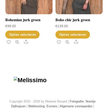
op
de
productp
Bohemian jurk groen
Boho chic jurk groen
€
99.00
€
139.00
Dit
Dit
Opties selecteren
Opties selecteren
product
product
Share
Share
heeft
heeft
meerdere
meerder
variaties.
variaties.
Deze
Deze
optie
optie
kan
kan
gekozen
gekozen
worden
worden
op
op
Copyright 2015 - 2026 by Melanie Benard |
Fotografie: Noortje
de
de
Dalhuijsen
|
Webhosting: Esmero
|
Algemene voorwaarden
|