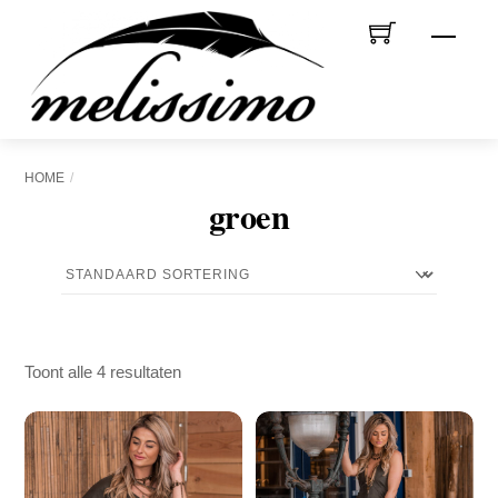
Skip
Men
to
content
HOME
groen
Toont alle 4 resultaten