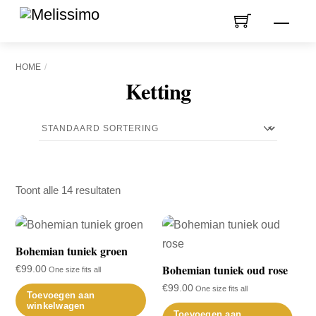
Skip
Men
to
content
HOME
Ketting
Toont alle 14 resultaten
Bohemian tuniek groen
Bohemian tuniek oud rose
€
99.00
One size fits all
€
99.00
One size fits all
Toevoegen aan
winkelwagen
Toevoegen aan