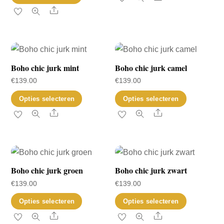
product
heeft
Share
op
op
heeft
meerder
de
de
meerdere
variaties.
productpagina
productp
variaties.
Deze
Deze
optie
Boho chic jurk mint
Boho chic jurk camel
optie
kan
€
139.00
€
139.00
kan
gekozen
Dit
Dit
Opties selecteren
Opties selecteren
gekozen
worden
product
product
Share
Share
worden
op
heeft
heeft
op
de
meerdere
meerder
de
productp
variaties.
variaties.
productpagina
Deze
Deze
Boho chic jurk groen
Boho chic jurk zwart
optie
optie
€
139.00
€
139.00
kan
kan
Dit
Dit
Opties selecteren
Opties selecteren
gekozen
gekozen
product
product
Share
Share
worden
worden