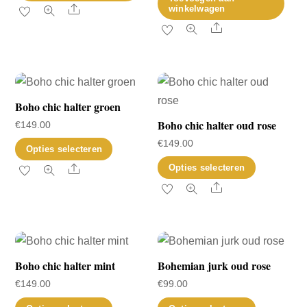
Share
winkelwagen
Share
Boho chic halter groen
Boho chic halter oud rose
€
149.00
€
149.00
Dit
Opties selecteren
product
Dit
Share
Opties selecteren
heeft
product
Share
meerdere
heeft
variaties.
meerder
Deze
variaties.
optie
Deze
Boho chic halter mint
Bohemian jurk oud rose
kan
optie
€
149.00
€
99.00
gekozen
kan
Dit
Dit