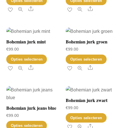
Opties selecteren
Opties selecteren
worden
gekozen
product
product
Share
Share
op
worden
heeft
heeft
de
op
meerdere
meerder
productpagina
de
variaties.
variaties.
productp
Deze
Deze
Bohemian jurk mint
Bohemian jurk groen
optie
optie
€
99.00
€
99.00
kan
kan
Dit
Dit
Opties selecteren
Opties selecteren
gekozen
gekozen
product
product
Share
Share
worden
worden
heeft
heeft
op
op
meerdere
meerder
de
de
variaties.
variaties.
productpagina
productp
Deze
Deze
Bohemian jurk zwart
optie
optie
Bohemian jurk jeans blue
€
99.00
kan
kan
€
99.00
Dit
Opties selecteren
gekozen
gekozen
Dit
product
Share
Opties selecteren
worden
worden