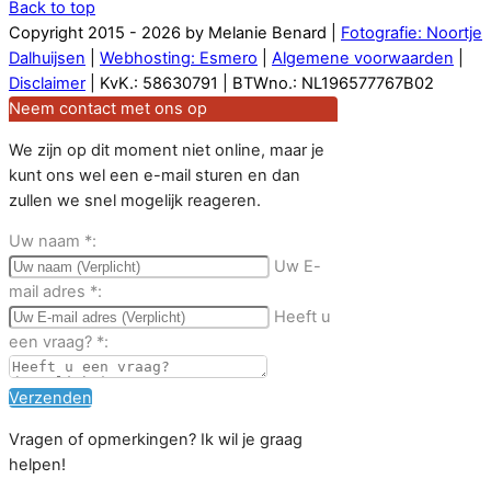
Back to top
Copyright 2015 - 2026 by Melanie Benard |
Fotografie: Noortje
Dalhuijsen
|
Webhosting: Esmero
|
Algemene voorwaarden
|
Disclaimer
| KvK.: 58630791 | BTWno.: NL196577767B02
Neem contact met ons op
We zijn op dit moment niet online, maar je
kunt ons wel een e-mail sturen en dan
zullen we snel mogelijk reageren.
Uw naam
*
:
Uw E-
mail adres
*
:
Heeft u
een vraag?
*
:
Verzenden
Vragen of opmerkingen? Ik wil je graag
helpen!