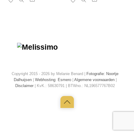
heeft
heeft
meerdere
meerder
variaties.
variaties.
Deze
Deze
optie
optie
kan
kan
gekozen
gekozen
worden
worden
op
op
Copyright 2015 - 2026 by Melanie Benard |
Fotografie: Noortje
de
de
Dalhuijsen
|
Webhosting: Esmero
|
Algemene voorwaarden
|
Disclaimer
| KvK.: 58630791 | BTWno.: NL196577767B02
productpagina
productp
Back
to
top