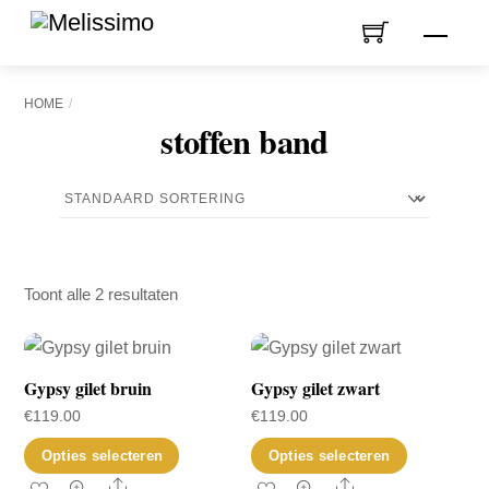
Skip
Men
to
content
HOME
stoffen band
Toont alle 2 resultaten
Gypsy gilet bruin
Gypsy gilet zwart
€
119.00
€
119.00
Dit
Dit
Opties selecteren
Opties selecteren
product
product
Share
Share