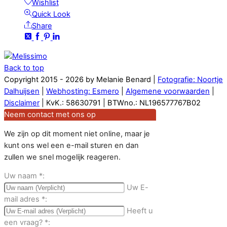
Wishlist
Quick Look
Share
Back to top
Copyright 2015 - 2026 by Melanie Benard |
Fotografie: Noortje
Dalhuijsen
|
Webhosting: Esmero
|
Algemene voorwaarden
|
Disclaimer
| KvK.: 58630791 | BTWno.: NL196577767B02
Neem contact met ons op
We zijn op dit moment niet online, maar je
kunt ons wel een e-mail sturen en dan
zullen we snel mogelijk reageren.
Uw naam
*
:
Uw E-
mail adres
*
:
Heeft u
een vraag?
*
: