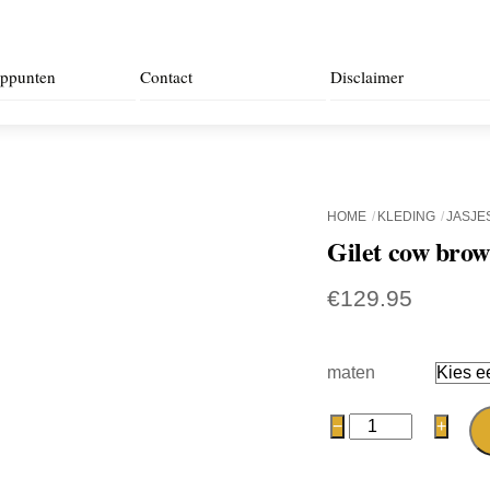
ppunten
Contact
Disclaimer
HOME
KLEDING
JASJE
Gilet cow bro
€
129.95
maten
Gilet
−
+
cow
brown