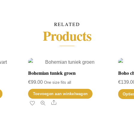
RELATED
Products
Bohemian tuniek groen
Boho ch
€
99.00
€
139.0
One size fits all
Toevoegen aan winkelwagen
Optie
Share