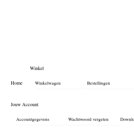
Skip
to
content
Winkel
Home
Winkelwagen
Bestellingen
Jouw Account
Accountgegevens
Wachtwoord vergeten
Downl