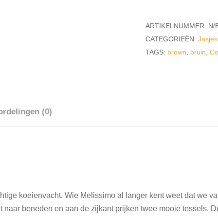
aantal
ARTIKELNUMMER:
N/
CATEGORIEËN:
Jasjes
TAGS:
brown
,
bruin
,
C
rdelingen (0)
tige koeienvacht. Wie Melissimo al langer kent weet dat we va
t naar beneden en aan de zijkant prijken twee mooie tessels. 