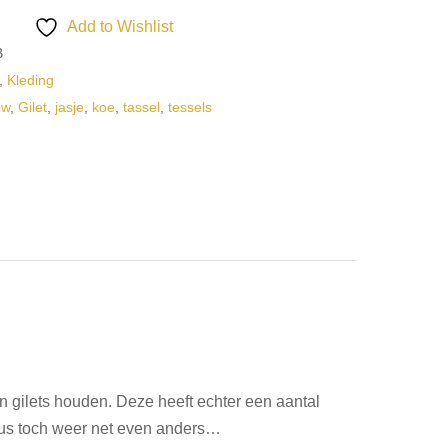
Add to Wishlist
B
,
Kleding
ow
,
Gilet
,
jasje
,
koe
,
tassel
,
tessels
n gilets houden. Deze heeft echter een aantal
Dus toch weer net even anders…