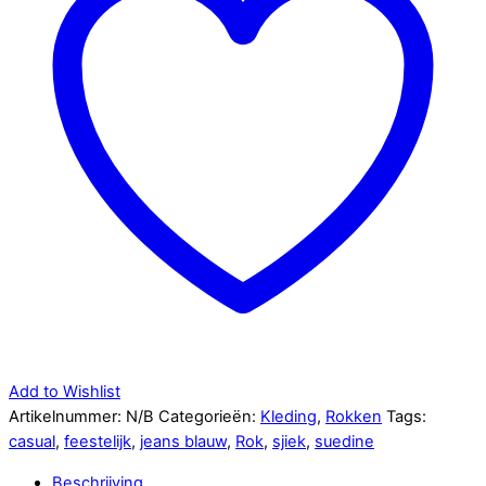
Add to Wishlist
Artikelnummer:
N/B
Categorieën:
Kleding
,
Rokken
Tags:
casual
,
feestelijk
,
jeans blauw
,
Rok
,
sjiek
,
suedine
Beschrijving