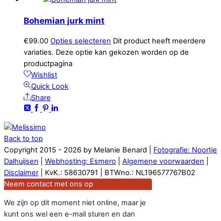
Bohemian jurk mint
€
99.00
Opties selecteren
Dit product heeft meerdere
variaties. Deze optie kan gekozen worden op de
productpagina
Wishlist
Quick Look
Share
Back to top
Copyright 2015 - 2026 by Melanie Benard |
Fotografie: Noortje
Dalhuijsen
|
Webhosting: Esmero
|
Algemene voorwaarden
|
Disclaimer
| KvK.: 58630791 | BTWno.: NL196577767B02
Neem contact met ons op
We zijn op dit moment niet online, maar je
kunt ons wel een e-mail sturen en dan