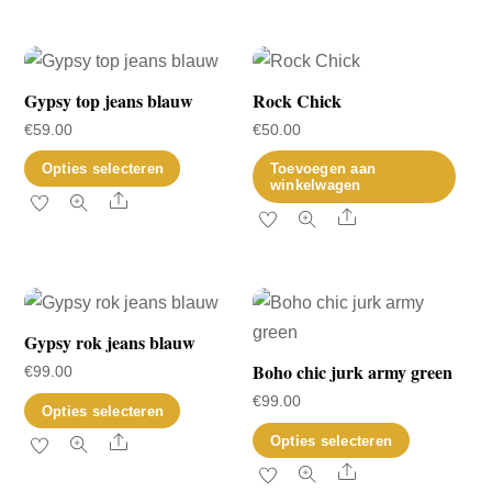
Gypsy top jeans blauw
Rock Chick
€
59.00
€
50.00
Dit
Opties selecteren
Toevoegen aan
winkelwagen
product
Share
Share
heeft
meerdere
variaties.
Deze
Gypsy rok jeans blauw
optie
Boho chic jurk army green
kan
€
99.00
gekozen
€
99.00
Dit
Opties selecteren
worden
product
Dit
Share
Opties selecteren
op
heeft
product
Share
de