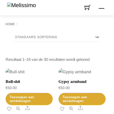
Skip
Men
to
content
HOME
Resultaat 1–16 van de 30 resultaten wordt getoond
Bull-shit
Gypsy armband
€
50.00
€
50.00
Toevoegen aan
Toevoegen aan
winkelwagen
winkelwagen
Share
Share