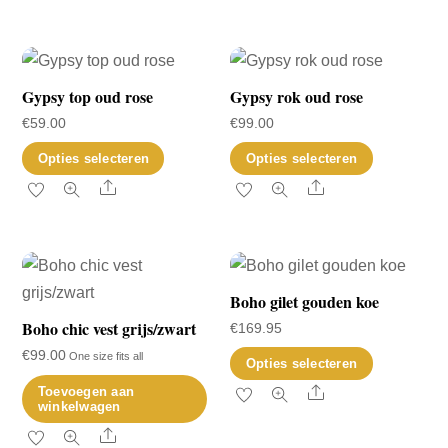
meerdere
heeft
productpagina
variaties.
meerder
Deze
variaties.
optie
Deze
Gypsy top oud rose
Gypsy rok oud rose
kan
optie
€
59.00
€
99.00
gekozen
kan
Dit
Dit
Opties selecteren
Opties selecteren
worden
gekozen
product
product
Share
Share
op
worden
heeft
heeft
de
op
meerdere
meerder
productpagina
de
variaties.
variaties.
productp
Deze
Deze
Boho gilet gouden koe
optie
optie
Boho chic vest grijs/zwart
€
169.95
kan
kan
€
99.00
One size fits all
Dit
Opties selecteren
gekozen
gekozen
product
Share
Toevoegen aan
worden
worden
winkelwagen
heeft
op
op
Share
meerder