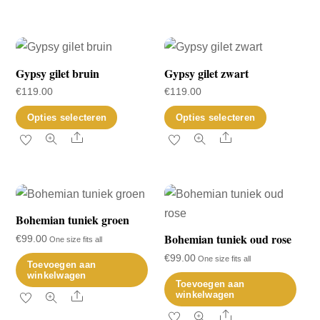
de
de
variaties.
productpagina
productp
Deze
optie
Gypsy gilet bruin
Gypsy gilet zwart
kan
gekozen
€
119.00
€
119.00
worden
Dit
Dit
Opties selecteren
Opties selecteren
op
product
product
Share
Share
de
heeft
heeft
productp
meerdere
meerder
variaties.
variaties.
Deze
Deze
Bohemian tuniek groen
optie
optie
Bohemian tuniek oud rose
€
99.00
One size fits all
kan
kan
€
99.00
One size fits all
Toevoegen aan
gekozen
gekozen
winkelwagen
Toevoegen aan
worden
worden
Share
winkelwagen
op
op
Share